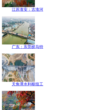
江苏淮安：古淮河
广东：东莞槎马特
天角潭水利枢纽工