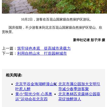
10月2日，游客在百花山国家级自然保护区游玩。
国庆假期，不少游客来到北京百花山国家级自然保护区登山、欣
赏秋景。
新华社记者 彭子洋 摄
上一篇：
筑牢绿色本底 提高城市承载力
下一篇：
利用自然山水 打造园林城市
相关阅读:
北京平谷金海湖畔漫山红
北京市属公园加大文明引
叶惹人醉
导减少春季游客聚
黄小“阳光少年 心系奥
北京奥林匹克森林公园葵
运”运动会在北京四
花绽放醉游人