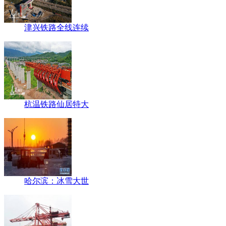
津兴铁路全线连续
杭温铁路仙居特大
哈尔滨：冰雪大世