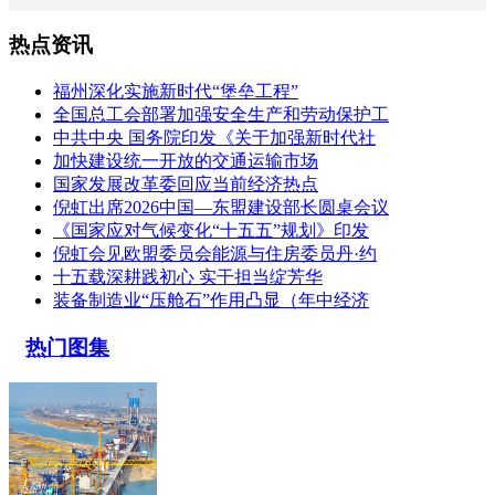
热点资讯
福州深化实施新时代“堡垒工程”
全国总工会部署加强安全生产和劳动保护工
中共中央 国务院印发《关于加强新时代社
加快建设统一开放的交通运输市场
国家发展改革委回应当前经济热点
倪虹出席2026中国—东盟建设部长圆桌会议
《国家应对气候变化“十五五”规划》印发
倪虹会见欧盟委员会能源与住房委员丹·约
十五载深耕践初心 实干担当绽芳华
装备制造业“压舱石”作用凸显（年中经济
热门图集