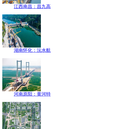
江西南昌：昌九高
湖南怀化：沅水航
河南原阳：黄河特