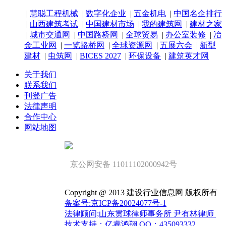
|
慧聪工程机械
|
数字化企业
|
五金机电
|
中国名企排行
|
山西建筑考试
|
中国建材市场
|
我的建筑网
|
建材之家
|
城市交通网
|
中国路桥网
|
全球贸易
|
办公室装修
|
冶
金工业网
|
一览路桥网
|
全球资源网
|
五展六会
|
新型
建材
|
虫筑网
|
BICES 2027
|
环保设备
|
建筑英才网
关于我们
联系我们
刊登广告
法律声明
合作中心
网站地图
京公网安备 11011102000942号
Copyright @ 2013 建设行业信息网 版权所有
备案号:京ICP备20024077号-1
法律顾问;山东贯球律师事务所 尹有林律师
技术支持：亿睿鸿翔 QQ：435093332