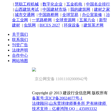
|
慧聪工程机械
|
数字化企业
|
五金机电
|
中国名企排行
|
山西建筑考试
|
中国建材市场
|
我的建筑网
|
建材之家
|
城市交通网
|
中国路桥网
|
全球贸易
|
办公室装修
|
冶
金工业网
|
一览路桥网
|
全球资源网
|
五展六会
|
新型
建材
|
虫筑网
|
BICES 2027
|
环保设备
|
建筑英才网
关于我们
联系我们
刊登广告
法律声明
合作中心
网站地图
京公网安备 11011102000942号
Copyright @ 2013 建设行业信息网 版权所有
备案号:京ICP备20024077号-1
法律顾问;山东贯球律师事务所 尹有林律师
技术支持：亿睿鸿翔 QQ：435093332