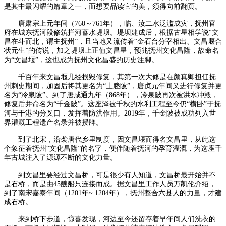
是其中最闪耀的篇章之一，而想要品读它的美，须得向前翻页。
唐肃宗上元年间（760～761年），临、汝二水泛滥成灾，抚州官
府在城东抚河段修筑拦河蓄水堤坝。堤坝建成后，根据古星相学说“文
昌在斗而北，谓主抚州”，且当地又流传着“金石台分宰相出、文昌堰合
状元生”的传说，加之堤坝上正值文昌星，预兆抚州文化昌隆，故命名
为“文昌堰”，这也成为抚州文化昌盛的历史注脚。
千百年来文昌堰几经损毁修复，其第一次大修是在颜真卿担任抚
州刺史期间，加固后将其更名为“土塍陂”，唐贞元年间又进行修复并更
名为“冷泉陂”。到了唐咸通九年（868年），冷泉陂再次被洪水冲毁，
修复后并命名为“千金陂”。这座泽被千秋的水利工程至今仍“横卧”于抚
河与干港的分叉口，发挥着防洪作用。2019年，千金陂被成功列入世
界灌溉工程遗产名录并被授牌。
到了北宋，沿袭唐代乡里制度，因文昌堰而得名文昌里，从此这
个象征着抚州“文化昌隆”的名字，便伴随着抚河的孕育灌溉，为这座千
年古城注入了源源不断的文化力量。
到文昌里要经过文昌桥，可是很少有人知道，文昌桥最开始并不
是石桥，而是由45艘船只连接而成。据文昌里工作人员万凯伦介绍，
到了南宋嘉泰年间（1201年~ 1204年），抚州整合六县人的力量，才建
成石桥。
来到桥下步道，惊喜发现，河边至今还留存着早年间人们洗衣的