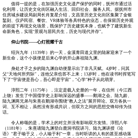
值得一提的是，在加强历史文化遗产保护的同时，抚州市通过活
化利用，让历史文化街区融入生活、回归社会、服务人民。据抚州市
住房城乡建设局副局长肖复星介绍，文昌里历史文化街区集聚了金银
錾刻、仪庐民宿、餐饮、VR体验等各具特色的业态，在保留历史外观
的前提下再现文化场景，既保护了历史建筑本身，也赋予了建筑新生
命新角色，实现“景观与居民共生，历史与现代并存”。
仰山书院——心灯照耀千古
绍兴九年（1139年）的一天，金溪青田道义里的陆家迎来了一个
新生命，这个小孩便是后来心学的开山鼻祖陆九渊。
身处才子之乡的陆九渊自幼便显示出了非凡天赋。4岁时，问其
父“天地何所穷际”，连他父亲也答不上来；13岁时，他在读书时挥笔写
下了“宇宙便是吾心，吾心即是宇宙”，“心学”种子从此萌芽。
淳熙二年（1175年），注定是载入史册的一年，在信州（今江西
上饶）发生了中国儒学史上影响深远的盛事——鹅湖之会。陆九龄、
陆九渊两兄弟与朱熹在鹅湖寺围绕“教人之法”展开辩论。双方各执一
词、互不相让，虽然没有形成共识，但双方之间的思想交锋却传为佳
话。
令人称颂的是，学术上的对立并没有影响双方友情。淳熙八年
（1181年），朱熹请陆九渊登白鹿洞书院讲习。陆九渊讲授《论
语》“君子喻于义，小人喻于利”一章，当时听讲的人有的甚至感动落