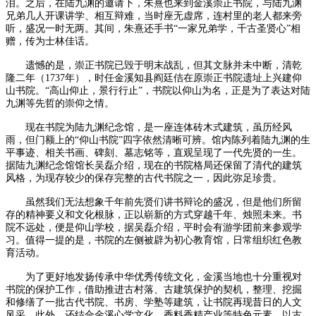
泪。之后，在陆九渊的邀请下，朱熹也来到金溪崇正书院，与陆九渊
兄弟几人开课讲学、相互辩难，当时座无虚席，连村里的老人都来旁
听，盛况一时无两。其间，朱熹还手书“一家兄弟学，千古圣贤心”相
赠，传为士林佳话。
遗憾的是，崇正书院已毁于明末战乱，但其文脉并未中断，清乾
隆二年（1737年），时任金溪知县阎廷佶在原崇正书院遗址上兴建仰
山书院。“高山仰止，景行行止”，书院以仰山为名，正是为了表达对陆
九渊等先哲的崇仰之情。
现在书院为陆九渊纪念馆，是一座连体砖木式建筑，虽历经风
雨，但门额上的“仰山书院”四字依然清晰可辨。馆内陈列着陆九渊的生
平事迹、相关书画、碑刻、墓志铭等，直观呈现了一代先贤的一生。
据陆九渊纪念馆馆长吴磊介绍，现在的书院格局还保留了清代的建筑
风格，为现存较少的保存完整的古代书院之一，因此弥足珍贵。
虽然我们无法想象千年前先贤们讲书辩论的盛况，但是他们所留
存的精神要义和文化根脉，正以崭新的方式穿越千年、烛照未来。书
院不远处，便是仰山学校，据吴磊介绍，平时会有游学团前来参观学
习。值得一提的是，书院的左侧被辟为初心教育馆，日常组织红色教
育活动。
为了更好地发扬传承中华优秀传统文化，金溪当地也十分重视对
书院的保护工作，借助推进古村落、古建筑保护的契机，整理、挖掘
和修缮了一批古代书院、书房、学塾等建筑，让书院再现昔日的人文
风采。此外，还结合金溪心学文化、香料香精产业等特色元素，以古