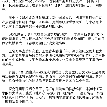
石板。万凯伦回忆说，小时候，他常随外婆来河边洗衣，冬日暖阳
下，抚河碧波荡漾，在岁月回眸那一刹那，连同儿时的回忆，一同散
开。
历史上文昌桥多次遭到破坏，新中国成立后，抚州市政府先后两
次拨款进行扩建和大修；2002年，抚州市政府重修大桥，每个桥墩上
均设有十二生肖中的一种并重新加固大桥。
300米过后，临川老城曾经最繁华的地方——文昌里历史文化街区
便出现眼前，它是抚州城的“历史档案馆”和“老城博物馆”，也是目前江
西省规模最大、保存最完整的历史文化街区。
玉隆万寿宫质朴高雅、正觉古寺静谧千年、谢灵运纪念馆典雅大
方……但文昌里最负盛名的还是明代戏曲家“东方戏圣”汤显祖，这里是
他的出生成长地、文学创作地和安息地，也是来文昌里不得不看的一
道风景。
得益于“修旧如旧与不损原状”的理念，文昌里历史文化街区至今仍
有13条保存比较完整的明清历史街巷、50多处保存完好的明清历史建
筑，具有传统特色的赣派民居更是星罗棋布散落在每个角落。
探究孔明锁的巧夺天工，见证临川篾编的惟妙惟肖，体验旴江医
学的博大精深，感受《牡丹亭·寻梦》的一往情深……漫步街巷，怀古
的幽思和眼前的情境让人动容，独特的非遗文化如清风拂面，慰藉着
一颗颗喧嚣尘世的心。