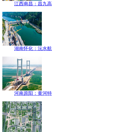
江西南昌：昌九高
湖南怀化：沅水航
河南原阳：黄河特