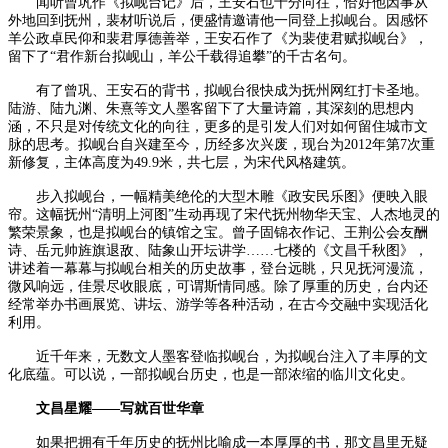
闻听曾巩作《拟岘台记》后，王安石也十分向往，恰好他因事从
外地回到抚州，裴材听说后，便盛情邀请他一同登上拟岘台。因感怀
羊公政卓民仰和裴君厚德善举，王安石作了《为裴使君赋拟岘台》，
留下了“君作新台拟岘山，羊公千载得追攀”的千古名句。
有了曾巩、王安石的背书，拟岘台很快成为抚州网红打卡圣地。
陆游、陆九渊、朱熹等文人墨客留下了大量诗篇，其深刻的思想内
涵，不只是对传统文化的向往，更多的是引发人们对如何留住城市文
脉的思考。拟岘台自兴建至今，历经多次兴废，现台为2012年第7次重
新修复，主体高度为49.9米，共七层，为宋代风格建筑。
步入拟岘台，一幅精美绝伦的大型木雕《政安民乐图》便映入眼
帘。这幅抚州“清明上河图”生动再现了宋代抚州物华天宝、人杰地灵的
繁荣景象，也是拟岘台的镇馆之宝。曾子固锦衣作记、王荆公会友酬
诗、岳元帅旌旗退敌、陆象山开坛讲学……七楼的《文昌千秋图》，
讲述着一幕幕与拟岘台相关的历史故事，登台远眺，只见抚河漫流，
微风响远，佳景尽收眼底，可谓斯情同感。除了厚重的历史，台内还
经常举办书画展览、讲坛、游学等各种活动，在古今交融中实现活化
利用。
近千年来，无数文人墨客登临拟岘台，为拟岘台注入了丰厚的文
化底蕴。可以说，一部拟岘台历史，也是一部浓缩的临川文化史。
文昌星耀——写就百世华章
如果把拥有千年历史的抚州比喻成一本厚厚的书，那文昌里无疑