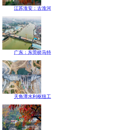
江苏淮安：古淮河
广东：东莞槎马特
天角潭水利枢纽工