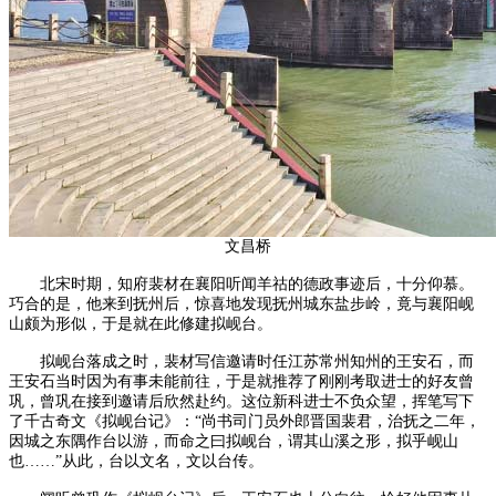
文昌桥
北宋时期，知府裴材在襄阳听闻羊祜的德政事迹后，十分仰慕。
巧合的是，他来到抚州后，惊喜地发现抚州城东盐步岭，竟与襄阳岘
山颇为形似，于是就在此修建拟岘台。
拟岘台落成之时，裴材写信邀请时任江苏常州知州的王安石，而
王安石当时因为有事未能前往，于是就推荐了刚刚考取进士的好友曾
巩，曾巩在接到邀请后欣然赴约。这位新科进士不负众望，挥笔写下
了千古奇文《拟岘台记》：“尚书司门员外郎晋国裴君，治抚之二年，
因城之东隅作台以游，而命之曰拟岘台，谓其山溪之形，拟乎岘山
也……”从此，台以文名，文以台传。