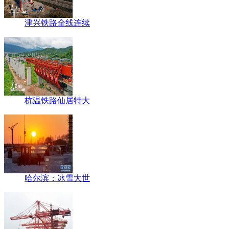
津兴铁路全线连续
杭温铁路仙居特大
哈尔滨：冰雪大世