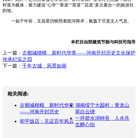
村落为载体，着力建设“心学”“香道”“茶道”“花道”多元素合一的旅游目
的地。
一如千年前，文昌星仍映照着抚河两岸，氤氲下尽是文人气息。
本栏目由部建筑节能与科技司指导
上一篇：
古都城楷模 新时代华章——河南开封历史文化保护
传承纪实之四
下一篇：
千年古城 风景如画
相关阅读:
古都城楷模 新时代华章
湖南绥宁大园村：青龙山
——河南开封历史
翠白云绕
一环碧水润钟吾 人水共
和平饭店：见证百年风云
生醉心怡