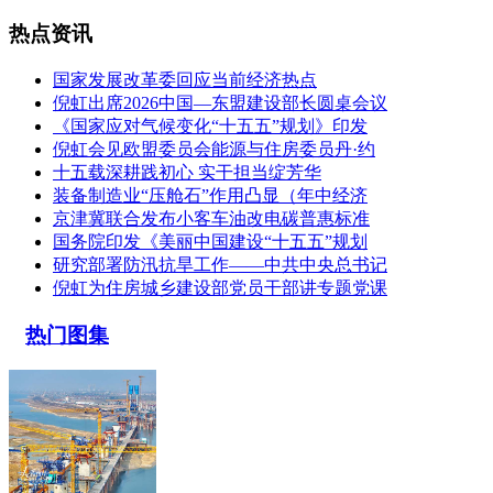
热点资讯
国家发展改革委回应当前经济热点
倪虹出席2026中国—东盟建设部长圆桌会议
《国家应对气候变化“十五五”规划》印发
倪虹会见欧盟委员会能源与住房委员丹·约
十五载深耕践初心 实干担当绽芳华
装备制造业“压舱石”作用凸显（年中经济
京津冀联合发布小客车油改电碳普惠标准
国务院印发《美丽中国建设“十五五”规划
研究部署防汛抗旱工作——中共中央总书记
倪虹为住房城乡建设部党员干部讲专题党课
热门图集