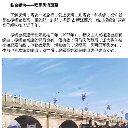
临台赋诗——唱尽风流蕴藉
了解抚州，需要一场旅行，爱上抚州，则需要一种机缘，或许就
是在拟岘台登高一望的那一刹那，毕竟“占断江西景，临川拟岘台”的声
音已经响彻了近千年。
拟岘台初建于北宋嘉祐二年（1057年）。都说古人兴楼建台必有
缘由，拟岘台兴建的背后也有一段典故：司马氏代魏后，派大将羊祜
坐镇襄阳前线，他勤政爱民、增修德信，深得晋、吴两国军民之心，
生前他喜欢游览岘山，逝世后，襄阳百姓就在岘山为他建庙立碑。